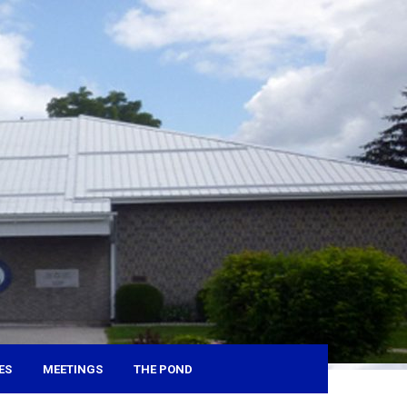
ES
MEETINGS
THE POND